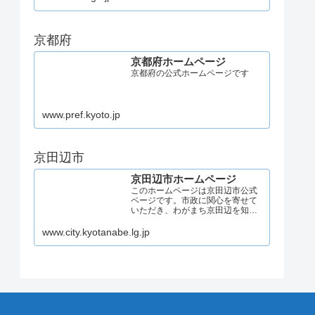
京都府
京都府ホームページ
京都府の公式ホームページです
www.pref.kyoto.jp
京田辺市
京田辺市ホームページ
このホームページは京田辺市公式
ページです。市政に関心を寄せて
いただき、わがまち京田辺を知っ
ていただくと共に、市民ニーズに
対応した情報提供を努めます。
www.city.kyotanabe.lg.jp