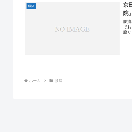
京
腰痛
院
腰痛
でお
膜リ
ホーム
腰痛