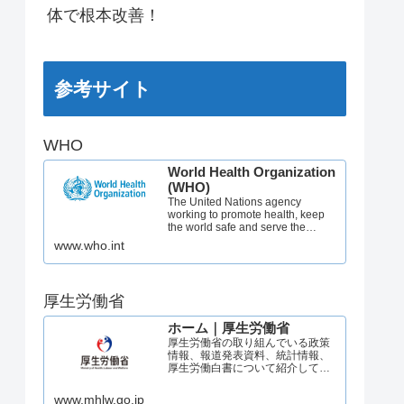
体で根本改善！
参考サイト
WHO
World Health Organization
(WHO)
The United Nations agency
working to promote health, keep
the world safe and serve the
vulnerable.
www.who.int
厚生労働省
ホーム｜厚生労働省
厚生労働省の取り組んでいる政策
情報、報道発表資料、統計情報、
厚生労働白書について紹介してい
ます。
www.mhlw.go.jp