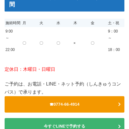
間
施術時間
月
火
水
木
金
土・祝
9:00
9：00
～
～
〇
〇
〇
×
〇
22:00
18：00
定休日：木曜日・日曜日
ご予約は、お電話・LINE・ネット予約（しんきゅうコン
パス）で承ります。
☎0774-66-4914
今すぐLINEで予約する